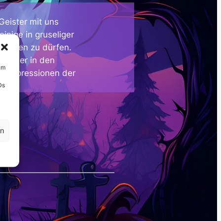
Geister mit uns
inige in gruseliger
grüßen zu dürfen.
en aber in den
um
ge Impressionen der
Ds
en