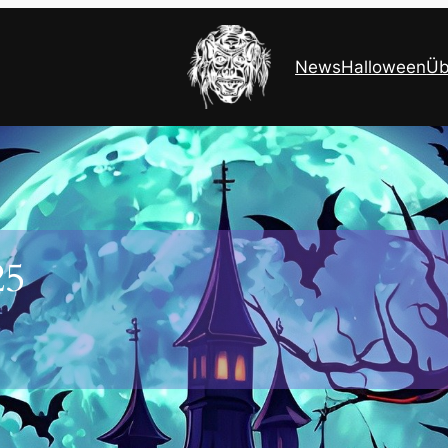
News
Halloween
Üb
25