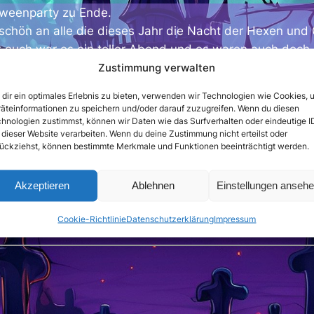
oweenparty zu Ende.
schön an alle die dieses Jahr die Nacht der Hexen und 
 euch war es ein toller Abend und es waren auch doch e
d. Wir hoffen euch auch im Jahr 2026 an Halloween be
Zustimmung verwalten
tung müssen noch sortiert und aufbereitet werden, sollt
dir ein optimales Erlebnis zu bieten, verwenden wir Technologien wie Cookies, 
n. Ansonsten folgt uns auf Instagram, da könnten eini
äteinformationen zu speichern und/oder darauf zuzugreifen. Wenn du diesen
 auftauchen.
hnologien zustimmst, können wir Daten wie das Surfverhalten oder eindeutige I
 dieser Website verarbeiten. Wenn du deine Zustimmung nicht erteilst oder
ückziehst, können bestimmte Merkmale und Funktionen beeinträchtigt werden.
Akzeptieren
Ablehnen
Einstellungen anseh
Cookie-Richtlinie
Datenschutzerklärung
Impressum